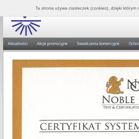
Zakład Lecznictwa 
Ta strona używa ciasteczek (cookies), dzięki którym 
Aktualności
Akcje promocyjne
Świadczenia komercyjne
Ochro