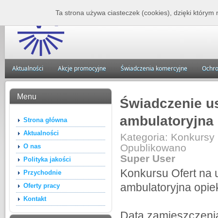
Zakład Lecznictwa 
Ta strona używa ciasteczek (cookies), dzięki którym 
Aktualności
Akcje promocyjne
Świadczenia komercyjne
Ochro
Menu
Świadczenie u
ambulatoryjna 
Strona główna
Aktualności
Kategoria:
Konkursy
Opublikowano
O nas
Super User
Polityka jakości
Konkursu Ofert na 
Przychodnie
ambulatoryjna opiek
Oferty pracy
Kontakt
Data zamieszczeni