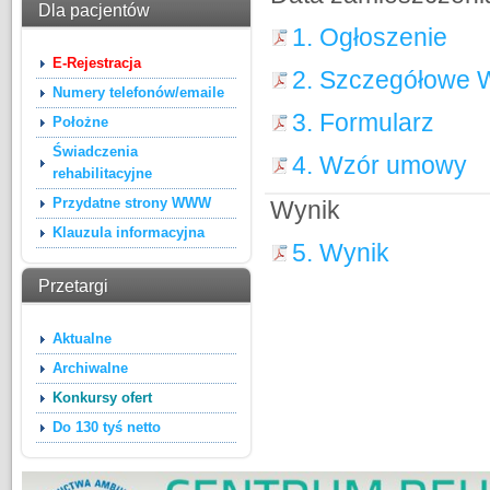
Dla pacjentów
1. Ogłoszenie
E-Rejestracja
2. Szczegółowe W
Numery telefonów/emaile
3. Formularz
Położne
Świadczenia
4. Wzór umowy
rehabilitacyjne
Przydatne strony WWW
Wynik
Klauzula informacyjna
5. Wynik
Przetargi
Aktualne
Archiwalne
Konkursy ofert
Do 130 tyś netto