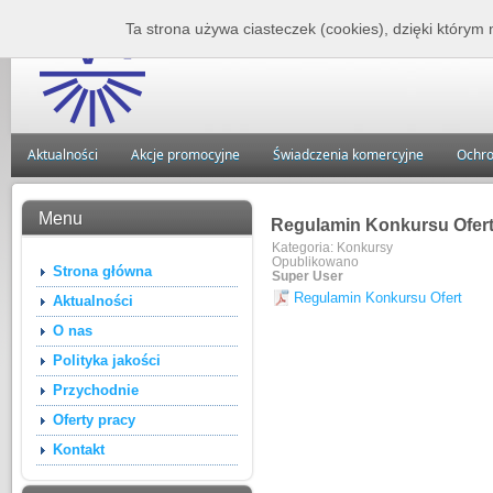
Zakład Lecznictwa 
Ta strona używa ciasteczek (cookies), dzięki którym 
Aktualności
Akcje promocyjne
Świadczenia komercyjne
Ochro
Menu
Regulamin Konkursu Ofert
Kategoria:
Konkursy
Opublikowano
Strona główna
Super User
Regulamin Konkursu Ofert
Aktualności
O nas
Polityka jakości
Przychodnie
Oferty pracy
Kontakt