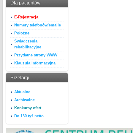
Dla pacjentów
E-Rejestracja
Numery telefonów/emaile
Położne
Świadczenia
rehabilitacyjne
Przydatne strony WWW
Klauzula informacyjna
Przetargi
Aktualne
Archiwalne
Konkursy ofert
Do 130 tyś netto