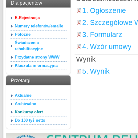
Dla pacjentów
1. Ogłoszenie
E-Rejestracja
2. Szczegółowe W
Numery telefonów/emaile
3. Formularz
Położne
Świadczenia
4. Wzór umowy
rehabilitacyjne
Przydatne strony WWW
Wynik
Klauzula informacyjna
5. Wynik
Przetargi
Aktualne
Archiwalne
Konkursy ofert
Do 130 tyś netto