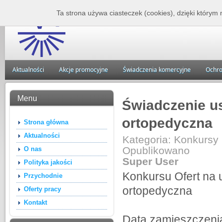
Zakład Lecznictwa 
Ta strona używa ciasteczek (cookies), dzięki którym 
Aktualności
Akcje promocyjne
Świadczenia komercyjne
Ochro
Menu
Świadczenie u
ortopedyczna
Strona główna
Aktualności
Kategoria:
Konkursy
Opublikowano
O nas
Super User
Polityka jakości
Konkursu Ofert na 
Przychodnie
ortopedyczna
Oferty pracy
Kontakt
Data zamieszczeni