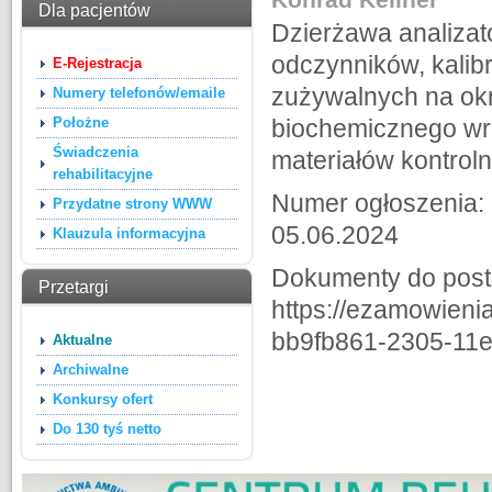
Dla pacjentów
Dzierżawa analiza
odczynników, kalibr
E-Rejestracja
zużywalnych na okr
Numery telefonów/emaile
Położne
biochemicznego wra
Świadczenia
materiałów kontrol
rehabilitacyjne
Numer ogłoszenia:
Przydatne strony WWW
05.06.2024
Klauzula informacyjna
Dokumenty do post
Przetargi
https://ezamowieni
bb9fb861-2305-11e
Aktualne
Archiwalne
Konkursy ofert
Do 130 tyś netto