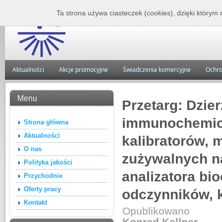
Zakład Lecznictwa 
Ta strona używa ciasteczek (cookies), dzięki którym 
Aktualności
Akcje promocyjne
Świadczenia komercyjne
Ochro
Menu
Przetarg: Dzie
immunochemicz
Strona główna
Aktualności
kalibratorów, 
O nas
zużywalnych na
Polityka jakości
analizatora bi
Przychodnie
Oferty pracy
odczynników, k
Kontakt
Opublikowano
Konrad Kellner