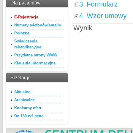
Dla pacjentów
3. Formularz
4. Wzór umowy
E-Rejestracja
Numery telefonów/emaile
Wynik
Położne
Świadczenia
rehabilitacyjne
Przydatne strony WWW
Klauzula informacyjna
Przetargi
Aktualne
Archiwalne
Konkursy ofert
Do 130 tyś netto