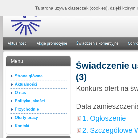
Zakład Lecznictwa 
Ta strona używa ciasteczek (cookies), dzięki którym 
Aktualności
Akcje promocyjne
Świadczenia komercyjne
Ochro
Menu
Świadczenie u
(3)
Strona główna
Aktualności
Konkurs ofert na ś
O nas
Polityka jakości
Data zamieszczenia
Przychodnie
1. Ogłoszenie
Oferty pracy
Kontakt
2. Szczegółowe W