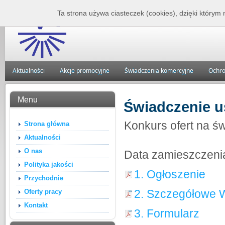
Zakład Lecznictwa 
Ta strona używa ciasteczek (cookies), dzięki którym 
Aktualności
Akcje promocyjne
Świadczenia komercyjne
Ochro
Menu
Świadczenie u
Konkurs ofert na ś
Strona główna
Aktualności
O nas
Data zamieszczeni
Polityka jakości
1. Ogłoszenie
Przychodnie
2. Szczegółowe W
Oferty pracy
Kontakt
3. Formularz