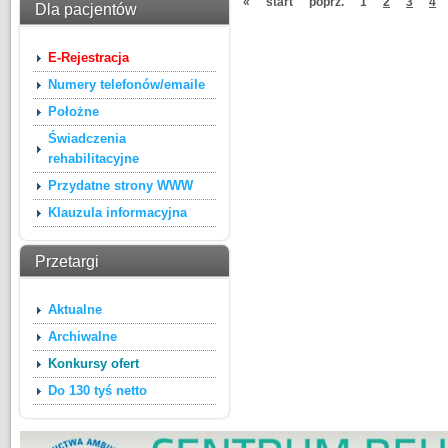
«
start
poprz.
1
2
3
4
Dla pacjentów
E-Rejestracja
Numery telefonów/emaile
Położne
Świadczenia
rehabilitacyjne
Przydatne strony WWW
Klauzula informacyjna
Przetargi
Aktualne
Archiwalne
Konkursy ofert
Do 130 tyś netto