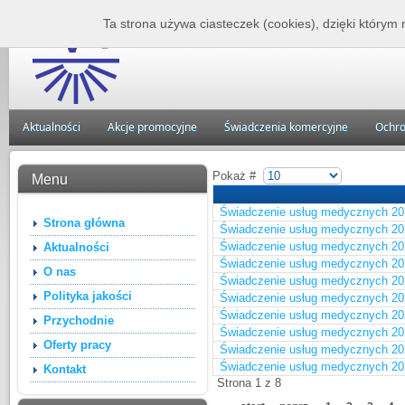
Zakład Lecznictwa 
Ta strona używa ciasteczek (cookies), dzięki którym 
Aktualności
Akcje promocyjne
Świadczenia komercyjne
Ochro
Pokaż #
Menu
Świadczenie usług medycznych 2026
Strona główna
Świadczenie usług medycznych 202
Świadczenie usług medycznych 202
Aktualności
Świadczenie usług medycznych 20
O nas
Świadczenie usług medycznych 202
Polityka jakości
Świadczenie usług medycznych 20
Świadczenie usług medycznych 202
Przychodnie
Świadczenie usług medycznych 202
Oferty pracy
Świadczenie usług medycznych 202
Świadczenie usług medycznych 20
Kontakt
Strona 1 z 8